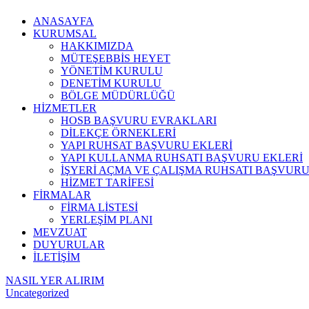
ANASAYFA
KURUMSAL
HAKKIMIZDA
MÜTEŞEBBİS HEYET
YÖNETİM KURULU
DENETİM KURULU
BÖLGE MÜDÜRLÜĞÜ
HİZMETLER
HOSB BAŞVURU EVRAKLARI
DİLEKÇE ÖRNEKLERİ
YAPI RUHSAT BAŞVURU EKLERİ
YAPI KULLANMA RUHSATI BAŞVURU EKLERİ
İŞYERİ AÇMA VE ÇALIŞMA RUHSATI BAŞVURU
HİZMET TARİFESİ
FİRMALAR
FİRMA LİSTESİ
YERLEŞİM PLANI
MEVZUAT
DUYURULAR
İLETİŞİM
NASIL YER ALIRIM
Uncategorized