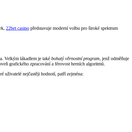
tek,
22bet casino
představuje moderní volbu pro široké spektrum
na. Velkým lákadlem je také
bohatý věrnostní program
, jenž odměňuje
oveň grafického zpracování a férovost herních algoritmů.
é uživatelé nejčastěji hodnotí, patří zejména: