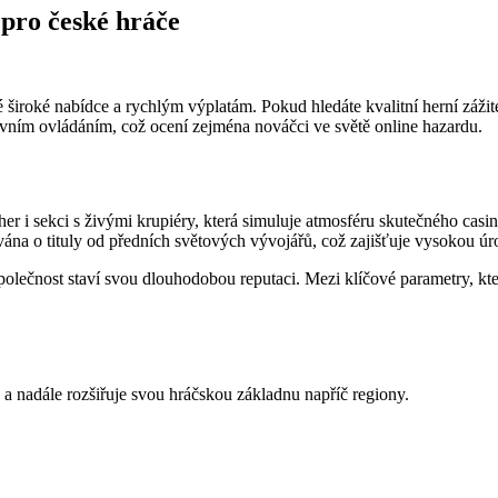
 pro české hráče
vé široké nabídce a rychlým výplatám. Pokud hledáte kvalitní herní záži
tivním ovládáním, což ocení zejména nováčci ve světě online hazardu.
er i sekci s živými krupiéry, která simuluje atmosféru skutečného casi
ována o tituly od předních světových vývojářů, což zajišťuje vysokou úr
polečnost staví svou dlouhodobou reputaci. Mezi klíčové parametry, kter
 a nadále rozšiřuje svou hráčskou základnu napříč regiony.