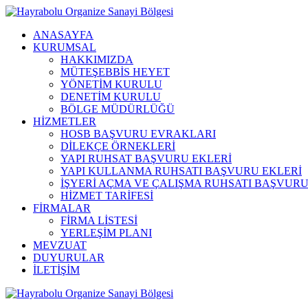
ANASAYFA
KURUMSAL
HAKKIMIZDA
MÜTEŞEBBİS HEYET
YÖNETİM KURULU
DENETİM KURULU
BÖLGE MÜDÜRLÜĞÜ
HİZMETLER
HOSB BAŞVURU EVRAKLARI
DİLEKÇE ÖRNEKLERİ
YAPI RUHSAT BAŞVURU EKLERİ
YAPI KULLANMA RUHSATI BAŞVURU EKLERİ
İŞYERİ AÇMA VE ÇALIŞMA RUHSATI BAŞVURU
HİZMET TARİFESİ
FİRMALAR
FİRMA LİSTESİ
YERLEŞİM PLANI
MEVZUAT
DUYURULAR
İLETİŞİM