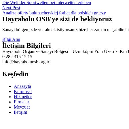
Die Welt der Sportwetten bei Interwetten erleben
Next Post
Analiza oferty bukmacherskiej forbet dla polskich graczy
Hayrabolu OSB'ye sizi de bekliyoruz
Sanayi bölgemizde yer almak istiyorsanız bize her zaman ulaşabilirsin
Bilgi Alın
İletişim Bilgileri
Hayrabolu Organize Sanayi Bölgesi – Uzunköprü Yolu Üzeri 7. 
0 282 315 15 15
info@hayraboluosb.org.tr
Keşfedin
Anasayfa
Kurumsal
Hizmetler
Firmalar
Mevzuat
İletişim