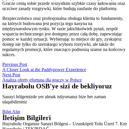
Gracze cenią sobie przede wszystkim szybkie czasy ładowania oraz
uczciwe zasady rozgrywki, które budują zaufanie do platformy.
Bezpieczeństwo oraz profesjonalna obsługa klienta to fundamenty,
na których budowana jest pozycja tego kasyna na
międzynarodowym rynku. W razie jakichkolwiek pytań, zespół
wsparcia technicznego jest dostępny przez całą dobę, zapewniając
pomoc w każdej sytuacji. Wybierając to miejsce do gry, zyskujesz
dostęp nie tylko do szerokiego wyboru rozrywki, ale także do
regularnych promocji, które znacząco podnoszą szanse na końcowy
sukces.
Yazı
Previous Post
A Closer Look at the Paddypower Experience
gezinmesi
Next Post
Analiza oferty efortuna dla graczy w Polsce
Hayrabolu OSB'ye sizi de bekliyoruz
Sanayi bölgemizde yer almak istiyorsanız bize her zaman
ulaşabilirsiniz
Bilgi Alın
İletişim Bilgileri
Hayrabolu Organize Sanayi Bölgesi – Uzunköprü Yolu Üzeri 7. Km
Hayrabolu / TEKİRDAĞ