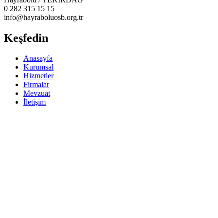
0 282 315 15 15
info@hayraboluosb.org.tr
Keşfedin
Anasayfa
Kurumsal
Hizmetler
Firmalar
Mevzuat
İletişim