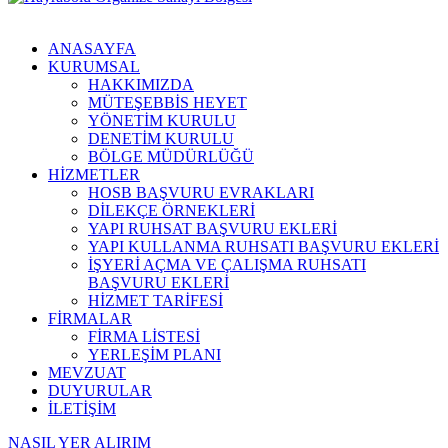
ANASAYFA
KURUMSAL
HAKKIMIZDA
MÜTEŞEBBİS HEYET
YÖNETİM KURULU
DENETİM KURULU
BÖLGE MÜDÜRLÜĞÜ
HİZMETLER
HOSB BAŞVURU EVRAKLARI
DİLEKÇE ÖRNEKLERİ
YAPI RUHSAT BAŞVURU EKLERİ
YAPI KULLANMA RUHSATI BAŞVURU EKLERİ
İŞYERİ AÇMA VE ÇALIŞMA RUHSATI
BAŞVURU EKLERİ
HİZMET TARİFESİ
FİRMALAR
FİRMA LİSTESİ
YERLEŞİM PLANI
MEVZUAT
DUYURULAR
İLETİŞİM
NASIL YER ALIRIM