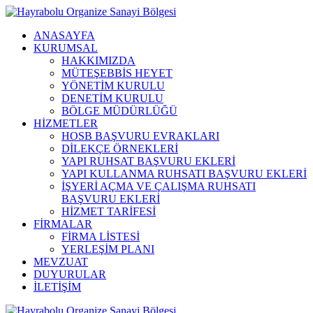
ANASAYFA
KURUMSAL
HAKKIMIZDA
MÜTEŞEBBİS HEYET
YÖNETİM KURULU
DENETİM KURULU
BÖLGE MÜDÜRLÜĞÜ
HİZMETLER
HOSB BAŞVURU EVRAKLARI
DİLEKÇE ÖRNEKLERİ
YAPI RUHSAT BAŞVURU EKLERİ
YAPI KULLANMA RUHSATI BAŞVURU EKLERİ
İŞYERİ AÇMA VE ÇALIŞMA RUHSATI
BAŞVURU EKLERİ
HİZMET TARİFESİ
FİRMALAR
FİRMA LİSTESİ
YERLEŞİM PLANI
MEVZUAT
DUYURULAR
İLETİŞİM