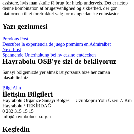
assistere, hvis man skulle få brug for hjælp undervejs. Det er netop
denne kombination af brugervenlighed og sikkerhed, der gør
platformen til et foretrukket valg for mange danske entusiaster.
Yazı gezinmesi
Previous Post
Descubre la experiencia de juego premium en Admiralbet
Next Post
Spannende Unterhaltung bei nv casino entdecken
Hayrabolu OSB'ye sizi de bekliyoruz
Sanayi bölgemizde yer almak istiyorsanız bize her zaman
ulaşabilirsiniz
Bilgi Alın
İletişim Bilgileri
Hayrabolu Organize Sanayi Bölgesi – Uzunköprü Yolu Üzeri 7. Km
Hayrabolu / TEKİRDAĞ
0 282 315 15 15
info@hayraboluosb.org.tr
Keşfedin