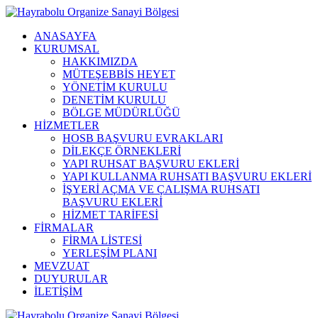
ANASAYFA
KURUMSAL
HAKKIMIZDA
MÜTEŞEBBİS HEYET
YÖNETİM KURULU
DENETİM KURULU
BÖLGE MÜDÜRLÜĞÜ
HİZMETLER
HOSB BAŞVURU EVRAKLARI
DİLEKÇE ÖRNEKLERİ
YAPI RUHSAT BAŞVURU EKLERİ
YAPI KULLANMA RUHSATI BAŞVURU EKLERİ
İŞYERİ AÇMA VE ÇALIŞMA RUHSATI
BAŞVURU EKLERİ
HİZMET TARİFESİ
FİRMALAR
FİRMA LİSTESİ
YERLEŞİM PLANI
MEVZUAT
DUYURULAR
İLETİŞİM