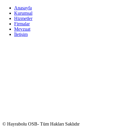
Anasayfa
Kurumsal
Hizmetler
Firmalar
Mevzuat
İletişim
© Hayrabolu OSB- Tüm Hakları Saklıdır