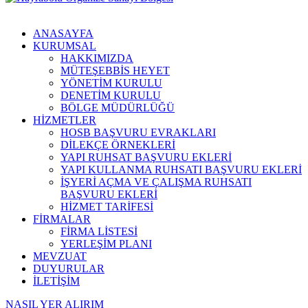
ANASAYFA
KURUMSAL
HAKKIMIZDA
MÜTEŞEBBİS HEYET
YÖNETİM KURULU
DENETİM KURULU
BÖLGE MÜDÜRLÜĞÜ
HİZMETLER
HOSB BAŞVURU EVRAKLARI
DİLEKÇE ÖRNEKLERİ
YAPI RUHSAT BAŞVURU EKLERİ
YAPI KULLANMA RUHSATI BAŞVURU EKLERİ
İŞYERİ AÇMA VE ÇALIŞMA RUHSATI
BAŞVURU EKLERİ
HİZMET TARİFESİ
FİRMALAR
FİRMA LİSTESİ
YERLEŞİM PLANI
MEVZUAT
DUYURULAR
İLETİŞİM
NASIL YER ALIRIM