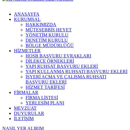
ANASAYFA
KURUMSAL
HAKKIMIZDA
MÜTEŞEBBİS HEYET
YÖNETİM KURULU
DENETİM KURULU
BÖLGE MÜDÜRLÜĞÜ
HİZMETLER
HOSB BAŞVURU EVRAKLARI
DİLEKÇE ÖRNEKLERİ
YAPI RUHSAT BAŞVURU EKLERİ
YAPI KULLANMA RUHSATI BAŞVURU EKLERİ
İŞYERİ AÇMA VE ÇALIŞMA RUHSATI
BAŞVURU EKLERİ
HİZMET TARİFESİ
FİRMALAR
FİRMA LİSTESİ
YERLEŞİM PLANI
MEVZUAT
DUYURULAR
İLETİŞİM
NASIL YER ALIRIM