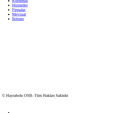
Kurumsal
Hizmetler
Firmalar
Mevzuat
İletişim
© Hayrabolu OSB- Tüm Hakları Saklıdır