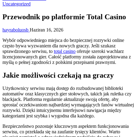
Uncategorized
Przewodnik po platformie Total Casino
hayraboluosb
Haziran 16, 2026
Wybór odpowiedniego miejsca do bezpiecznej rozrywki online
często bywa wyzwaniem dla nowych graczy. Jeśli szukasz
sprawdzonego serwisu, to
total casino
oferuje szeroki wachlarz
licencjonowanych gier. Całość platformy została zaprojektowana z
myślą o pełnej zgodności z polskimi przepisami prawnymi.
Jakie możliwości czekają na graczy
Użytkownicy serwisu mają dostęp do rozbudowanej biblioteki
automatów oraz klasycznych gier stołowych, takich jak ruletka czy
blackjack. Platforma regularnie aktualizuje swoją ofertę, aby
sprostać oczekiwaniom najbardziej wymagających fanów wirtualnej
rozrywki. Dzięki intuicyjnemu interfejsowi nawigacja między
kategoriami jest szybka i wygodna dla każdego.
Bezpieczeństwo pozostaje kluczowym aspektem funkcjonowania
serwisu, co przekłada się na zaufanie tysięcy klientów. Warto