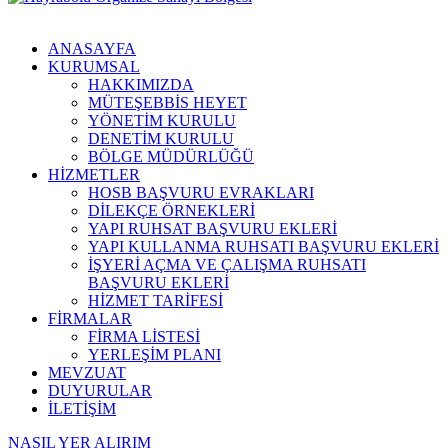
ANASAYFA
KURUMSAL
HAKKIMIZDA
MÜTEŞEBBİS HEYET
YÖNETİM KURULU
DENETİM KURULU
BÖLGE MÜDÜRLÜĞÜ
HİZMETLER
HOSB BAŞVURU EVRAKLARI
DİLEKÇE ÖRNEKLERİ
YAPI RUHSAT BAŞVURU EKLERİ
YAPI KULLANMA RUHSATI BAŞVURU EKLERİ
İŞYERİ AÇMA VE ÇALIŞMA RUHSATI
BAŞVURU EKLERİ
HİZMET TARİFESİ
FİRMALAR
FİRMA LİSTESİ
YERLEŞİM PLANI
MEVZUAT
DUYURULAR
İLETİŞİM
NASIL YER ALIRIM