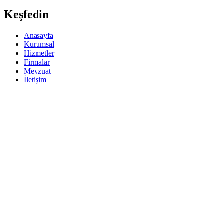
Keşfedin
Anasayfa
Kurumsal
Hizmetler
Firmalar
Mevzuat
İletişim