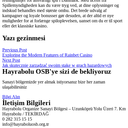
retningslinjer for ansvarligt spil i Danmark. Med licens fra
Spillemyndigheden kan du være tryg ved, at dine oplysninger og
indskud behandles med største omhu. Det brede udvalg af
kampagner og loyale bonusser gør desuden, at der altid er nye
muligheder for at forlænge spiloplevelsen, uanset om du er til sport
eller det klassiske kasino.
Yazı gezinmesi
Previous Post
Exploring the Modern Features of Rainbet Casino
Next Post
Jak skutecznie zarządzać swoim stake w grach hazardowych
Hayrabolu OSB'ye sizi de bekliyoruz
Sanayi bölgemizde yer almak istiyorsanız bize her zaman
ulaşabilirsiniz
Bilgi Alın
İletişim Bilgileri
Hayrabolu Organize Sanayi Bölgesi – Uzunköprü Yolu Üzeri 7. Km
Hayrabolu / TEKİRDAĞ
0 282 315 15 15
info@hayraboluosb.org.tr